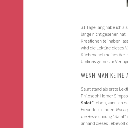
31 Tage lang habe ich al
lange nicht gesehen hat,
Kreationen teilhaben las
wird die Lektüre dieses
H
Küchenchef meines Vertra
Umkreis gerne zur Verfüg
WENN MAN KEINE 
Salat stand als erste Lek
Philosoph Homer Simpso
Salat”
leben, kann ich da
Freunde zu finden.
Nacho
die Bezeichnung “Salat” i
anhand dieses liebevoll