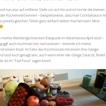
 nun also auf mittlerer Stufe vor sich hin und ich lernte die kleinen
 der Küchenwelt kennen – beispielsweise, dass man Cocktailsauce mi
u jeweils gleichen Teilen ganz einfach selber machen kann. Mind
von meiner Weinbergschnecken-Eskapade im Adventurous April wisst –
ng ggf. auch nochmals
hier
nachzulesen – beende ich meine
mit einem Knall. Im Falle des Kochmonats mit einem Drei-Gänge-
d lasst euch gesagt sein, auch wenn einer der Gänge Salat ist, findet
de als ihr “Fast Food” sagen könnt.