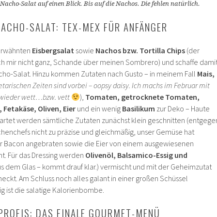
 Nacho-Salat auf einen Blick. Bis auf die Nachos. Die fehlen natürlich.
NACHO-SALAT: TEX-MEX FÜR ANFÄNGER
erwähnten
Eisbergsalat
sowie
Nachos bzw. Tortilla Chips
(der
ich mir nicht ganz, Schande über meinen Sombrero) und schaffe dami
acho-Salat. Hinzu kommen Zutaten nach Gusto – in meinem Fall
Mais,
etarischen Zeiten sind vorbei – oopsy daisy. Ich machs im Februar mit
wieder wett…bzw. vett
),
Tomaten, getrocknete Tomaten,
Fetakäse, Oliven, Eier
und ein wenig
Basilikum
zur Deko – Haute
wartet werden sämtliche Zutaten zunächst klein geschnitten (entgege
henchefs nicht zu präzise und gleichmäßig, unser Gemüse hat
der Bacon angebraten sowie die Eier von einem ausgewiesenen
ht. Für das Dressing werden
Olivenöl, Balsamico-Essig und
us dem Glas – kommt drauf klar.) vermischt und mit der Geheimzutat
ckt. Am Schluss noch alles galant in einer großen Schüssel
ig ist die salatige Kalorienbombe.
PROFIS: DAS FINALE GOURMET-MENÜ