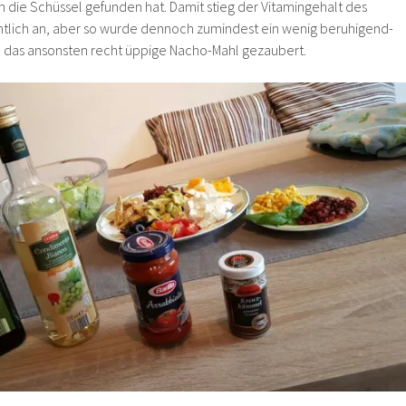
n die Schüssel gefunden hat. Damit stieg der Vitamingehalt des
ntlich an, aber so wurde dennoch zumindest ein wenig beruhigend-
in das ansonsten recht üppige Nacho-Mahl gezaubert.