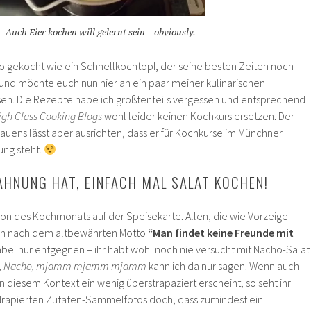
Auch Eier kochen will gelernt sein – obviously.
so gekocht wie ein Schnellkochtopf, der seine besten Zeiten noch
 und möchte euch nun hier an ein paar meiner kulinarischen
sen. Die Rezepte habe ich größtenteils vergessen und entsprechend
igh Class Cooking Blogs
wohl leider keinen Kochkurs ersetzen. Der
uens lässt aber ausrichten, dass er für Kochkurse im Münchner
ung steht.
AHNUNG HAT, EINFACH MAL SALAT KOCHEN!
tion des Kochmonats auf der Speisekarte. Allen, die wie Vorzeige-
n nach dem altbewährten Motto
“Man findet keine Freunde mit
bei nur entgegnen – ihr habt wohl noch nie versucht mit Nacho-Salat
, Nacho, mjamm mjamm mjamm
kann ich da nur sagen. Wenn auch
n diesem Kontext ein wenig überstrapaziert erscheint, so seht ihr
 drapierten Zutaten-Sammelfotos doch, dass zumindest ein