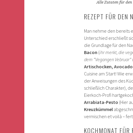
Alle Zutaten für den
REZEPT FÜR DEN 
Man nehme den bereits 
Unterschied erschließt s
die Grundlage für den N
Bacon
(
ihr merkt, die veg
dem “Vegangen Vebruar” 
Artischocken, Avocado, 
Cuisine am Start! Wie er
der Anweisungen des Küc
schließlich Charakter), 
Eierkoch-Profi hartgekoc
Arrabiata-Pesto
(Hier a
Kreuzkümmel
abgeschme
vermischen et voilà – fert
KOCHMONAT FÜR 