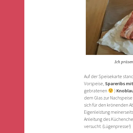
Ich präsen
Auf der Speisekarte stan
Vorspeise,
Spareribs mi
gebratenen
)
Knobla
dem Glas zur Nachspeise 
sich für den krönenden A
Eigenleistung meinerseit
Anleitung des Küchenchef
versucht. (Lügenpresse!)