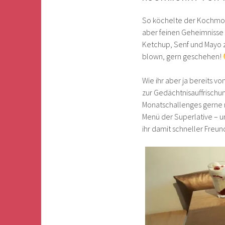
So köchelte der Kochmonat
aber feinen Geheimnisse
Ketchup, Senf und Mayo z
blown, gern geschehen!
Wie ihr aber ja bereits 
zur Gedächtnisauffrischu
Monatschallenges gerne 
Menü der Superlative – un
ihr damit schneller Freun