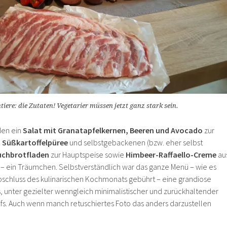
tiere: die Zutaten! Vegetarier müssen jetzt ganz stark sein.
den ein
Salat mit Granatapfelkernen, Beeren und Avocado
zur
t Süßkartoffelpüree
und selbstgebackenen (bzw. eher selbst
uchbrotfladen
zur Hauptspeise sowie
Himbeer-Raffaello-Creme
au
– ein Träumchen. Selbstverständlich war das ganze Menü – wie es
bschluss des kulinarischen Kochmonats gebührt – eine grandiose
s, unter gezielter wenngleich minimalistischer und zurückhaltender
s. Auch wenn manch retuschiertes Foto das anders darzustellen