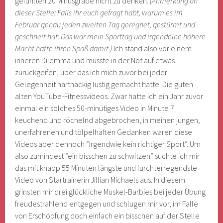
gefühlten 20 Minusgrade nicht zu denken.
(Anmerkung an
dieser Stelle: Falls ihr euch gefragt habt, warum es im
Februar genau jeden zweiten Tag geregnet, gestürmt und
geschneit hat: Das war mein Sporttag und irgendeine höhere
Macht hatte ihren Spaß damit.)
Ich stand also vor einem
inneren Dilemma und musste in der Not auf etwas
zurückgeifen, über das ich mich zuvor bei jeder
Gelegenheit hartnäckig lustig gemacht hatte: Die guten
alten YouTube-Fitnessvideos. Zwar hatte ich ein Jahr zuvor
einmal ein solches 50-minütiges Video in Minute 7
keuchend und röchelnd abgebrochen, in meinen jungen,
unerfahrenen und tölpelhaften Gedanken waren diese
Videos aber dennoch “Irgendwie kein richtiger Sport”. Um
also zumindest “ein bisschen zu schwitzen” suchte ich mir
das mit knapp 55 Minuten längste und furchterregendste
Video von Startrainerin Jillian Michaels aus. In diesem
grinsten mir drei glückliche Muskel-Barbies bei jeder Übung
freudestrahlend entgegen und schlugen mir vor, im Falle
von Erschöpfung doch einfach ein bisschen auf der Stelle