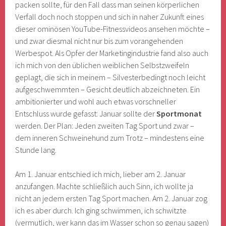
packen sollte, für den Fall dass man seinen körperlichen
Verfall doch noch stoppen und sich in naher Zukunft eines
dieser ominösen YouTube-Fitnessvideos ansehen möchte –
und zwar diesmal nicht nur bis zum vorangehenden
Werbespot. Als Opfer der Marketingindustrie fand also auch
ich mich von den üblichen weiblichen Selbstzweifeln
geplagt, die sich in meinem – Silvesterbedingt noch leicht
aufgeschwemmten – Gesicht deutlich abzeichneten. Ein
ambitionierter und wohl auch etwas vorschneller
Entschluss wurde gefasst: Januar sollte der
Sportmonat
werden. Der Plan: Jeden zweiten Tag Sport und zwar –
dem inneren Schweinehund zum Trotz – mindestens eine
Stunde lang.
Am 1. Januar entschied ich mich, lieber am 2. Januar
anzufangen. Machte schließlich auch Sinn, ich wollte ja
nicht an jedem ersten Tag Sport machen. Am 2. Januar zog
ich es aber durch. Ich ging schwimmen, ich schwitzte
(vermutlich, wer kann das im Wasser schon so genau sagen)