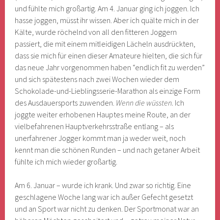
und fühlte mich großartig. Am 4. Januar ging ich joggen. Ich
hasse joggen, müsst ihr wissen. Aber ich quälte mich in der
Kälte, wurde röchelnd von all den fitteren Joggern
passiert, die mit einem mitleidigen Lächeln ausdrückten,
dass sie mich für einen dieser Amateure hielten, die sich für
das neue Jahr vorgenommen haben “endlich fit zu werden”
und sich spätestens nach zwei Wochen wieder dem
Schokolade-und-Lieblingsserie-Marathon als einzige Form
des Ausdauersports zuwenden.
Wenn die wüssten.
Ich
joggte weiter erhobenen Hauptes meine Route, an der
vielbefahrenen Hauptverkehrsstraße entlang – als
unerfahrener Jogger kommt man ja weder weit, noch
kennt man die schönen Runden – und nach getaner Arbeit
fühlte ich mich wieder großartig.
Am 6. Januar – wurde ich krank. Und zwar so richtig. Eine
geschlagene Woche lang war ich außer Gefecht gesetzt
und an Sport war nicht zu denken. Der Sportmonat war an