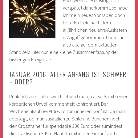
Auch wenn dieser Blog leicht
verspätet daherkommt, so habe
ich mein neues Vorhaben doch
bereits direkt nach dem
alljährlichen Neujahrs-Auskatern
in Angriff genommen. Damit ihr
also alle auf dem aktuellen
Stand seid, hier nun eine kleine Zusammenfassung der
bisherigen Ereignisse.
JANUAR 2016: ALLER ANFANG IST SCHWER
– ODER?
Pünktlich zum Jahreswechsel wird man ja allseits mit seiner
körperlichen Unvollkommenheit konfrontiert. Der
Wocheneinkauf bei Aldi wird zum inneren Konflikt, da man
überlegt, ob man zusätzlich zu Seife und Bananen noch
den Crosstrainer für spendable 200 Euro oder zumindest
die praktischen 3-Kilo-Hanteln mit in den Einkaufskorb