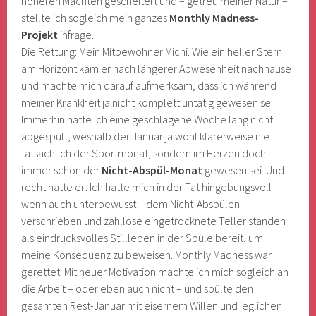
höheren Mächten gescheitert und – getreu meiner Natur –
stellte ich sogleich mein ganzes
Monthly Madness-
Projekt
infrage.
Die Rettung: Mein Mitbewohner Michi. Wie ein heller Stern
am Horizont kam er nach längerer Abwesenheit nachhause
und machte mich darauf aufmerksam, dass ich während
meiner Krankheit ja nicht komplett untätig gewesen sei.
Immerhin hatte ich eine geschlagene Woche lang nicht
abgespült, weshalb der Januar ja wohl klarerweise nie
tatsächlich der Sportmonat, sondern im Herzen doch
immer schon der
Nicht-Abspül-Monat
gewesen sei. Und
recht hatte er: Ich hatte mich in der Tat hingebungsvoll –
wenn auch unterbewusst – dem Nicht-Abspülen
verschrieben und zahllose eingetrocknete Teller standen
als eindrucksvolles Stillleben in der Spüle bereit, um
meine Konsequenz zu beweisen. Monthly Madness war
gerettet. Mit neuer Motivation machte ich mich sogleich an
die Arbeit – oder eben auch nicht – und spülte den
gesamten Rest-Januar mit eisernem Willen und jeglichen