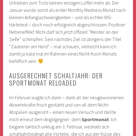
Urtrieben zum Trotz keinen einzigen Löffel mehr ab. Der
Januar wurde somit als erster Monthly Madness-Monat nach
kleinen Anfangsschwierigkeiten – und als echter WG-
Härtetest – doch noch erfolgreich abgeschlossen. Positiver
Nebeneffekt: Michi darf sich jetzt offiziell “Meister an der
Seife” schimpfen. Sein nächstes Ziel ist übrigens der Titel
“Zauberer am Herd” – mal schauen, vielleicht kann ich
damit ja bald mal im Rahmen eines Nicht-Koch-Monats
behilflich sein.
AUSGERECHNET SCHALTJAHR: DER
SPORTMONAT RELOADED
Im Februar wagte ich dann – dank all der neugewonnenen
Abwehrkräfte frisch gestärkt und von all dem Nicht-
Abspülen ausgeruht – einen neuen Versuch und stellte
mich erneut dem Angstgegner: dem
Sportmonat
. Ich
begann taktisch unklug am 1. Februar, weshalb sich
schaltjahrbedingt alle Vorteile, die ich aus der Kürze des