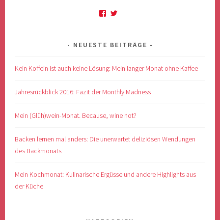
Profil
Profil
von
von
anso.schlosser
@MonthlyM4dness
auf
auf
NEUESTE BEITRÄGE
Facebook
Twitter
anzeigen
anzeigen
Kein Koffein ist auch keine Lösung: Mein langer Monat ohne Kaffee
Jahresrückblick 2016: Fazit der Monthly Madness
Mein (Glüh)wein-Monat. Because, wine not?
Backen lernen mal anders: Die unerwartet deliziösen Wendungen
des Backmonats
Mein Kochmonat: Kulinarische Ergüsse und andere Highlights aus
der Küche