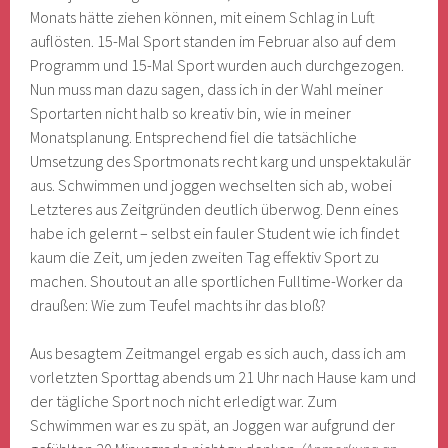
Monats hätte ziehen können, mit einem Schlag in Luft
auflösten. 15-Mal Sport standen im Februar also auf dem
Programm und 15-Mal Sport wurden auch durchgezogen.
Nun muss man dazu sagen, dass ich in der Wahl meiner
Sportarten nicht halb so kreativ bin, wie in meiner
Monatsplanung. Entsprechend fiel die tatsächliche
Umsetzung des Sportmonats recht karg und unspektakulär
aus. Schwimmen und joggen wechselten sich ab, wobei
Letzteres aus Zeitgründen deutlich überwog. Denn eines
habe ich gelernt – selbst ein fauler Student wie ich findet
kaum die Zeit, um jeden zweiten Tag effektiv Sport zu
machen. Shoutout an alle sportlichen Fulltime-Worker da
draußen: Wie zum Teufel machts ihr das bloß?
Aus besagtem Zeitmangel ergab es sich auch, dass ich am
vorletzten Sporttag abends um 21 Uhr nach Hause kam und
der tägliche Sport noch nicht erledigt war. Zum
Schwimmen war es zu spät, an Joggen war aufgrund der