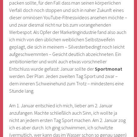
packen sollte, für den Fall dass man seinen körperlichen
Verfall doch noch stoppen und sich in naher Zukunft eines
dieser ominösen YouTube-Fitnessvideos ansehen möchte –
und zwar diesmal nicht nur bis zum vorangehenden
Werbespot. Als Opfer der Marketingindustrie fand also auch
ich mich von den üblichen weiblichen Selbstzweifeln
geplagt, die sich in meinem – Silvesterbedingt noch leicht
aufgeschwemmten – Gesicht deutlich abzeichneten. Ein
ambitionierter und wohl auch etwas vorschneller
Entschluss wurde gefasst: Januar sollte der
Sportmonat
werden. Der Plan: Jeden zweiten Tag Sport und zwar –
dem inneren Schweinehund zum Trotz – mindestens eine
Stunde lang.
Am 1. Januar entschied ich mich, lieber am 2. Januar
anzufangen. Machte schließlich auch Sinn, ich wollte ja
nicht an jedem ersten Tag Sport machen. Am 2. Januar zog
ich es aber durch. Ich ging schwimmen, ich schwitzte
(vermutlich, wer kann das im Wasser schon so genau sagen)