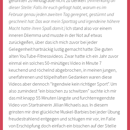
gefühlten 20 Minusgrade nicht zu denken.
(Anmerkung an
dieser Stelle: Falls ihr euch gefragt habt, warum es im
Februar genau jeden zweiten Tag geregnet, gestürmt und
geschneit hat: Das war mein Sporttag und irgendeine höhere
Macht hatte ihren Spaß damit.)
Ich stand also vor einem
inneren Dilemma und musste in der Not auf etwas
zurückgeifen, über das ich mich zuvor bei jeder
Gelegenheit hartnäckig lustig gemacht hatte: Die guten
alten YouTube-Fitnessvideos. Zwar hatte ich ein Jahr zuvor
einmal ein solches 50-minütiges Video in Minute 7
keuchend und röchelnd abgebrochen, in meinen jungen,
unerfahrenen und tölpelhaften Gedanken waren diese
Videos aber dennoch “Irgendwie kein richtiger Sport”. Um
also zumindest “ein bisschen zu schwitzen” suchte ich mir
das mit knapp 55 Minuten längste und furchterregendste
Video von Startrainerin Jillian Michaels aus. In diesem
grinsten mir drei glückliche Muskel-Barbies bei jeder Übung
freudestrahlend entgegen und schlugen mir vor, im Falle
von Erschöpfung doch einfach ein bisschen auf der Stelle