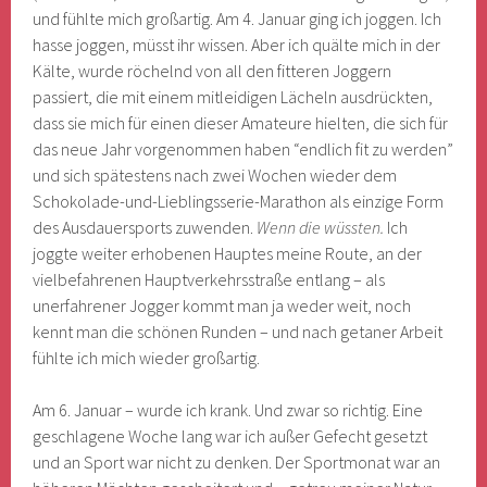
und fühlte mich großartig. Am 4. Januar ging ich joggen. Ich
hasse joggen, müsst ihr wissen. Aber ich quälte mich in der
Kälte, wurde röchelnd von all den fitteren Joggern
passiert, die mit einem mitleidigen Lächeln ausdrückten,
dass sie mich für einen dieser Amateure hielten, die sich für
das neue Jahr vorgenommen haben “endlich fit zu werden”
und sich spätestens nach zwei Wochen wieder dem
Schokolade-und-Lieblingsserie-Marathon als einzige Form
des Ausdauersports zuwenden.
Wenn die wüssten.
Ich
joggte weiter erhobenen Hauptes meine Route, an der
vielbefahrenen Hauptverkehrsstraße entlang – als
unerfahrener Jogger kommt man ja weder weit, noch
kennt man die schönen Runden – und nach getaner Arbeit
fühlte ich mich wieder großartig.
Am 6. Januar – wurde ich krank. Und zwar so richtig. Eine
geschlagene Woche lang war ich außer Gefecht gesetzt
und an Sport war nicht zu denken. Der Sportmonat war an