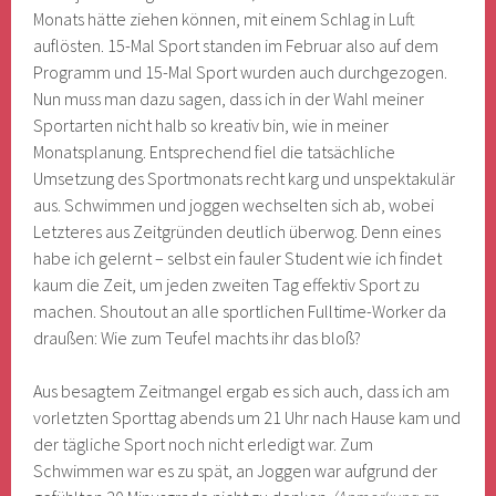
Monats hätte ziehen können, mit einem Schlag in Luft
auflösten. 15-Mal Sport standen im Februar also auf dem
Programm und 15-Mal Sport wurden auch durchgezogen.
Nun muss man dazu sagen, dass ich in der Wahl meiner
Sportarten nicht halb so kreativ bin, wie in meiner
Monatsplanung. Entsprechend fiel die tatsächliche
Umsetzung des Sportmonats recht karg und unspektakulär
aus. Schwimmen und joggen wechselten sich ab, wobei
Letzteres aus Zeitgründen deutlich überwog. Denn eines
habe ich gelernt – selbst ein fauler Student wie ich findet
kaum die Zeit, um jeden zweiten Tag effektiv Sport zu
machen. Shoutout an alle sportlichen Fulltime-Worker da
draußen: Wie zum Teufel machts ihr das bloß?
Aus besagtem Zeitmangel ergab es sich auch, dass ich am
vorletzten Sporttag abends um 21 Uhr nach Hause kam und
der tägliche Sport noch nicht erledigt war. Zum
Schwimmen war es zu spät, an Joggen war aufgrund der