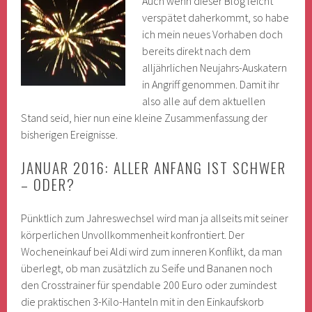
Auch wenn dieser Blog leicht
verspätet daherkommt, so habe
ich mein neues Vorhaben doch
bereits direkt nach dem
alljährlichen Neujahrs-Auskatern
in Angriff genommen. Damit ihr
also alle auf dem aktuellen
Stand seid, hier nun eine kleine Zusammenfassung der
bisherigen Ereignisse.
JANUAR 2016: ALLER ANFANG IST SCHWER
– ODER?
Pünktlich zum Jahreswechsel wird man ja allseits mit seiner
körperlichen Unvollkommenheit konfrontiert. Der
Wocheneinkauf bei Aldi wird zum inneren Konflikt, da man
überlegt, ob man zusätzlich zu Seife und Bananen noch
den Crosstrainer für spendable 200 Euro oder zumindest
die praktischen 3-Kilo-Hanteln mit in den Einkaufskorb