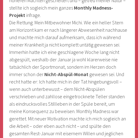
höheren Mächten gescheitert und – getreu meiner Natur –
stellte ich sogleich mein ganzes
Monthly Madness-
Projekt
infrage.
Die Rettung: Mein Mitbewohner Michi. Wie ein heller Stern
am Horizont kam er nach längerer Abwesenheit nachhause
und machte mich darauf aufmerksam, dass ich während
meiner Krankheit ja nicht komplett untätig gewesen sei.
Immerhin hatte ich eine geschlagene Woche lang nicht
abgespült, weshalb der Januar ja wohl klarerweise nie
tatsächlich der Sportmonat, sondern im Herzen doch
immer schon der
Nicht-Abspül-Monat
gewesen sei. Und
recht hatte er: Ich hatte mich in der Tat hingebungsvoll –
wenn auch unterbewusst – dem Nicht-Abspülen
verschrieben und zahllose eingetrocknete Teller standen
als eindrucksvolles Stillleben in der Spüle bereit, um
meine Konsequenz zu beweisen. Monthly Madness war
gerettet. Mit neuer Motivation machte ich mich sogleich an
die Arbeit – oder eben auch nicht – und spülte den
gesamten Rest-Januar mit eisernem Willen und jeglichen