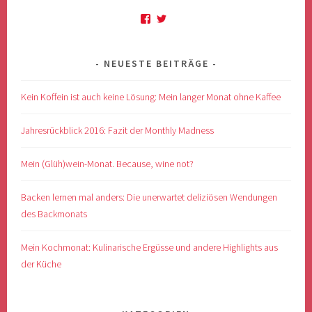
Profil
Profil
von
von
anso.schlosser
@MonthlyM4dness
auf
auf
NEUESTE BEITRÄGE
Facebook
Twitter
anzeigen
anzeigen
Kein Koffein ist auch keine Lösung: Mein langer Monat ohne Kaffee
Jahresrückblick 2016: Fazit der Monthly Madness
Mein (Glüh)wein-Monat. Because, wine not?
Backen lernen mal anders: Die unerwartet deliziösen Wendungen
des Backmonats
Mein Kochmonat: Kulinarische Ergüsse und andere Highlights aus
der Küche