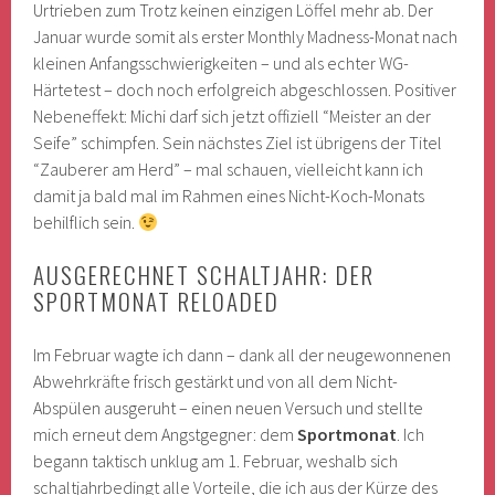
Urtrieben zum Trotz keinen einzigen Löffel mehr ab. Der
Januar wurde somit als erster Monthly Madness-Monat nach
kleinen Anfangsschwierigkeiten – und als echter WG-
Härtetest – doch noch erfolgreich abgeschlossen. Positiver
Nebeneffekt: Michi darf sich jetzt offiziell “Meister an der
Seife” schimpfen. Sein nächstes Ziel ist übrigens der Titel
“Zauberer am Herd” – mal schauen, vielleicht kann ich
damit ja bald mal im Rahmen eines Nicht-Koch-Monats
behilflich sein.
AUSGERECHNET SCHALTJAHR: DER
SPORTMONAT RELOADED
Im Februar wagte ich dann – dank all der neugewonnenen
Abwehrkräfte frisch gestärkt und von all dem Nicht-
Abspülen ausgeruht – einen neuen Versuch und stellte
mich erneut dem Angstgegner: dem
Sportmonat
. Ich
begann taktisch unklug am 1. Februar, weshalb sich
schaltjahrbedingt alle Vorteile, die ich aus der Kürze des