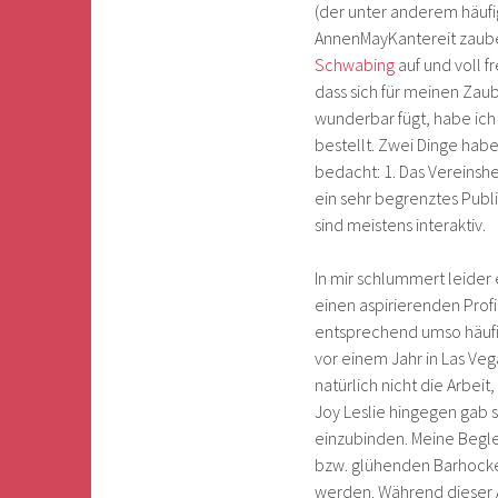
(der unter anderem häuf
AnnenMayKantereit zaube
Schwabing
auf und voll 
dass sich für meinen Zau
wunderbar fügt, habe ich
bestellt. Zwei Dinge habe
bedacht: 1. Das Vereinshe
ein sehr begrenztes Publ
sind meistens interaktiv.
In mir schlummert leide
einen aspirierenden Profi
entsprechend umso häufi
vor einem Jahr in Las Veg
natürlich nicht die Arbeit
Joy Leslie hingegen gab 
einzubinden. Meine Begle
bzw. glühenden Barhocker
werden. Während dieser 