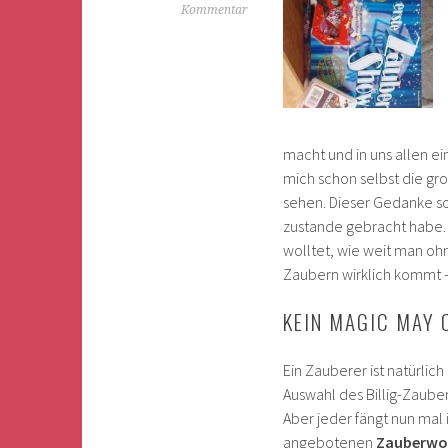
Kommentar
macht und in uns allen ei
mich schon selbst die gr
sehen. Dieser Gedanke sol
zustande gebracht habe. 
wolltet, wie weit man oh
Zaubern wirklich kommt – h
KEIN MAGIC MAY 
Ein Zauberer ist natürlic
Auswahl des Billig-Zauberk
Aber jeder fängt nun mal
angebotenen
Zauberwo