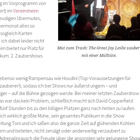
ig im Vorprogramm von
rt) im
Vereinsheim
freudigen Übermutes,
bermonat alles so
 sogleich Karten
 ich dabei leider nicht
im bietet nur Platz für
Mut zum Trash: The Great Joy Leslie zauber
ikum. 2. Zaubershows
mit einer Mülltüte.
r ebenso wenig Rampensau wie Houdini (Top-Voraussetzungen für
zauberer!), sodass ich bei Shows nur äußerst ungern – und
ger – auf die Bühne gezogen werde. Bei meiner letzten Zaubershow
as war das kein Problem, schließlich macht sich David Copperfield
, fünf Stunden bis zu den billigen Plätzen ganz nach hinten zu laufen.
sich wirklich größte Mühe, sein gesamtes Publikum in die Show
itung Toni und ich saßen also die ganze Zeit auf glühenden Kohlen
n und beteten, nicht zersägt oder anderweitig verzaubert zu
Adrenalinrausch die Freude über die ansonsten sehr gelungene Sho