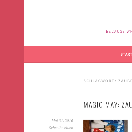
Springe
zum
Inhalt
BECAUSE WH
STAR
SCHLAGWORT: ZAUB
MAGIC MAY: ZA
Mai 31, 2016
Schreibe einen