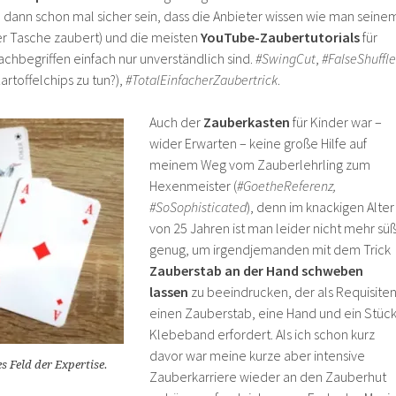
dann schon mal sicher sein, dass die Anbieter wissen wie man seine
er Tasche zaubert) und die meisten
YouTube-Zaubertutorials
für
chbegriffen einfach nur unverständlich sind.
#SwingCut
,
#FalseShuffle
artoffelchips zu tun?),
#TotalEinfacherZaubertrick
.
Auch der
Zauberkasten
für Kinder war –
wider Erwarten – keine große Hilfe auf
meinem Weg vom Zauberlehrling zum
Hexenmeister (
#GoetheReferenz,
#SoSophisticated
), denn im knackigen Alter
von 25 Jahren ist man leider nicht mehr sü
genug, um irgendjemanden mit dem Trick
Zauberstab an der Hand schweben
lassen
zu beeindrucken, der als Requisite
einen Zauberstab, eine Hand und ein Stüc
Klebeband erfordert. Als ich schon kurz
davor war meine kurze aber intensive
s Feld der Expertise.
Zauberkarriere wieder an den Zauberhut