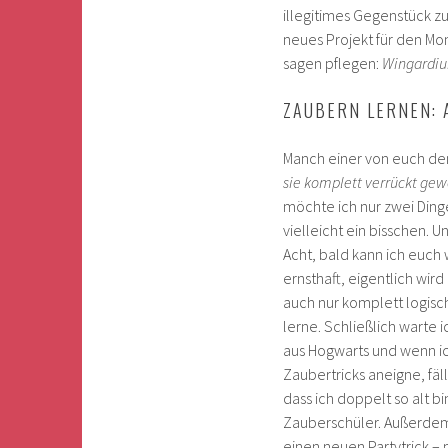
illegitimes Gegenstück 
neues Projekt für den Mon
sagen pflegen:
Wingardiu
ZAUBERN LERNEN: 
Manch einer von euch denk
sie komplett verrückt ge
möchte ich nur zwei Ding
vielleicht ein bisschen. 
Acht, bald kann ich euc
ernsthaft, eigentlich wird
auch nur komplett logisc
lerne. Schließlich warte 
aus Hogwarts und wenn ic
Zaubertricks aneigne, fällt
dass ich doppelt so alt b
Zauberschüler. Außerdem
einen neuen Partytrick – 