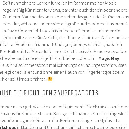
Seit nunmehr drei Jahren führe ich im Rahmen meiner Arbeit
regelmäßig Künstlerinterviews, darunter auch der ein oder andere
Zauberer. Manche davon zaubern eher das gute alte Kaninchen aus
dem Hut, während andere sich auf große und moderne Illusionen à
la David Copperfield spezialisiert haben. Gemeinsam haben sie
jedoch alle eines: Die Ansicht, dass Übung allein den Zaubermeister
n kleiner Houdini schlummert. Und gutgläubig wie ich bin, habe ich
oßen Hallen in Las Vegas füllen und die Chinesische Mauer wegzauber
lte aber auch die einzige Illusion bleiben, die ich im
Magic May
Falls ihr also immer schon mal schonungslos und ungeschönt wissen
ne jegliches Talent und ohne einen Hauch von Fingerfertigkeit beim
ier sollt ihr es erfahren.
OHNE DIE RICHTIGEN ZAUBERGADGETS
h immer nur so gut, wie sein cooles Equipment. Ob ich mir also mit der
astens für Kinder selbst ein Bein gestellt habe, sei mal dahingestellt
 irgendwann ganz klein an und außerdem sei angemerkt, dass die
rkshops
in München und Umgebung einfach nur schweineteuer sind