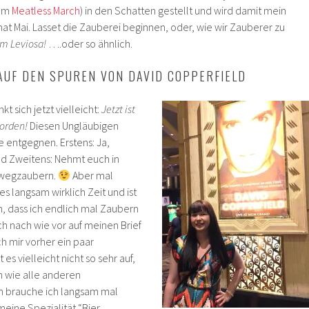
zum
Meatless March
) in den Schatten gestellt und wird damit mein
at Mai. Lasset die Zauberei beginnen, oder, wie wir Zauberer zu
m Leviosa!
….oder so ähnlich.
AUF DEN SPUREN VON DAVID COPPERFIELD
t sich jetzt vielleicht:
Jetzt ist
worden!
Diesen Ungläubigen
e entgegnen. Erstens: Ja,
Und Zweitens: Nehmt euch in
h wegzaubern.
Aber mal
 es langsam wirklich Zeit und ist
h, dass ich endlich mal Zaubern
ich nach wie vor auf meinen Brief
h mir vorher ein paar
 es vielleicht nicht so sehr auf,
in wie alle anderen
 brauche ich langsam mal
meine Spezialität “Bier