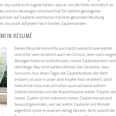
n Joy Leslie echt zugute halten, dass er uns die Panik vermutlich an
n und uns deswegen verschont hat. Ein wirklich gelungener
 und wer auf Zauberei und Humor mit einer gesunden Mischung
 bei Joy Leslie auf jeden Fall in besten Zauberhänden.
 MEIN RÉSUMÉ
Dieses Résumé kommt für euch jetzt vielleicht unerwartet
und ist für viele sicherlich auch ein Schock, aber nach lange
Abwägen habe ich entschlossen, meine Zauberkarriere nac
dem Magic May nicht weiterzuführen. Der Gedanke, dass
Awesome Anso
eines Tages die Zauberbühnen der Welt
erobert, ist zwar in unser aller Köpfen fest verankert, doch
manchmal muss man sich eben auch auf seine wahren
Stärken besinnen und die Wunschträume weiter Träume sei
lassen. Zudem ist mir während meines Zaubermonats erst
bewusst geworden, wie viel wahre Zauberei und Wunder
eigentlich schon in unserem Alltag stecken. Nicht zuletzt die