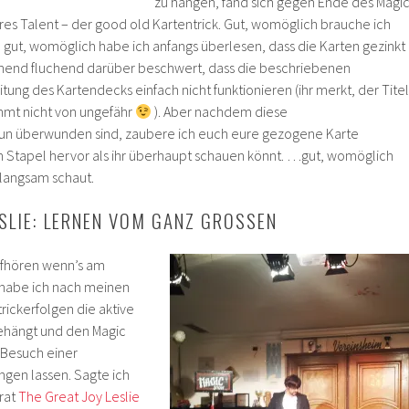
zu hängen, fand sich gegen Ende des Magi
s Talent – der good old Kartentrick. Gut, womöglich brauche ich
 gut, womöglich habe ich anfangs überlesen, dass die Karten gezinkt
chend fluchend darüber beschwert, dass die beschriebenen
itung des Kartendecks einfach nicht funktionieren (ihr merkt, der Titel
mt nicht von ungefähr
). Aber nachdem diese
nun überwunden sind, zaubere ich euch eure gezogene Karte
 Stapel hervor als ihr überhaupt schauen könnt. …gut, womöglich
v langsam schaut.
SLIE: LERNEN VOM GANZ GROSSEN
aufhören wenn’s am
 habe ich nach meinen
ickerfolgen die aktive
ehängt und den Magic
 Besuch einer
ngen lassen. Sagte ich
trat
The Great Joy Leslie