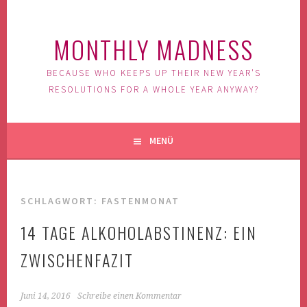
Springe
zum
MONTHLY MADNESS
Inhalt
BECAUSE WHO KEEPS UP THEIR NEW YEAR'S
RESOLUTIONS FOR A WHOLE YEAR ANYWAY?
MENÜ
SCHLAGWORT: FASTENMONAT
14 TAGE ALKOHOLABSTINENZ: EIN
ZWISCHENFAZIT
Juni 14, 2016
Schreibe einen Kommentar