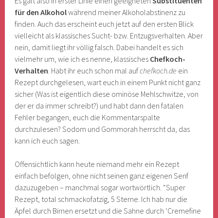
Es galt also in erster Linie einen geeigneten
Substituenten
für den Alkohol
während meiner Alkoholabstinenz zu
finden. Auch das erscheint euch jetzt auf den ersten Blick
vielleicht als klassisches Sucht- bzw. Entzugsverhalten. Aber
nein, damit liegt ihr völlig falsch. Dabei handelt es sich
vielmehr um, wie ich es nenne, klassisches
Chefkoch-
Verhalten
. Habt ihr euch schon mal auf
chefkoch.de
ein
Rezept durchgelesen, wart euch in einem Punkt nicht ganz
sicher (Was ist eigentlich diese ominöse Mehlschwitze, von
der er da immer schreibt?) und habt dann den fatalen
Fehler begangen, euch die Kommentarspalte
durchzulesen? Sodom und Gommorah herrscht da, das
kann ich euch sagen.
Offensichtlich kann heute niemand mehr ein Rezept
einfach befolgen, ohne nicht seinen ganz eigenen Senf
dazuzugeben – manchmal sogar wortwörtlich. “Super
Rezept, total schmackofatzig, 5 Sterne. Ich hab nur die
Äpfel durch Birnen ersetzt und die Sahne durch ‘Cremefine