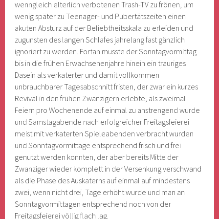
wenngleich elterlich verbotenen Trash-TV zu frönen, um
wenig später zu Teenager- und Pubertätszeiten einen
akuten Absturz auf der Beliebtheitsskala zu erleiden und
zugunsten des langen Schlafes jahrelang fast gänzlich
ignoriert zu werden. Fortan musste der Sonntagvormittag
bis in die frühen Erwachsenenjahre hinein ein trauriges
Dasein als verkaterter und damit vollkommen
unbrauchbarer Tagesabschnitt fristen, der zwar ein kurzes
Revival in den frühen Zwanzigern erlebte, als zweimal
Feiern pro Wochenende auf einmal zu anstrengend wurde
und Samstagabende nach erfolgreicher Freitagsfeierei
meist mit verkaterten Spieleabenden verbracht wurden
und Sonntagvormittage entsprechend frisch und frei
genutzt werden konnten, der aber bereits Mitte der
Zwanziger wieder komplett in der Versenkung verschwand
als die Phase des Auskaterns auf einmal auf mindestens
zwei, wenn nicht drei, Tage erhöht wurde und man an
Sonntagvormittagen entsprechend noch von der
Freitagsfeierei völlig flach lag.