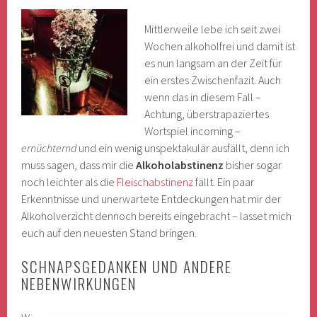
Mittlerweile lebe ich seit zwei
Wochen alkoholfrei und damit ist
es nun langsam an der Zeit für
ein erstes Zwischenfazit. Auch
wenn das in diesem Fall –
Achtung, überstrapaziertes
Wortspiel incoming –
ernüchternd
und ein wenig unspektakulär ausfällt, denn ich
muss sagen, dass mir die
Alkoholabstinenz
bisher sogar
noch leichter als die
Fleischabstinenz
fällt. Ein paar
Erkenntnisse und unerwartete Entdeckungen hat mir der
Alkoholverzicht dennoch bereits eingebracht – lasset mich
euch auf den neuesten Stand bringen.
SCHNAPSGEDANKEN UND ANDERE
NEBENWIRKUNGEN