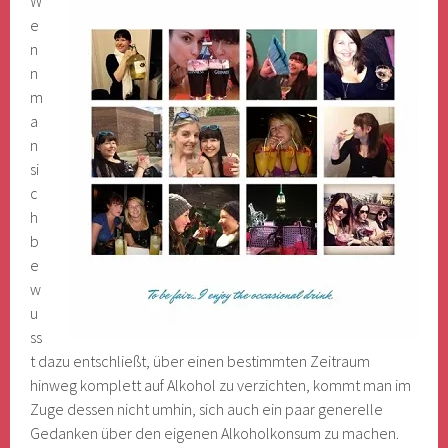
W
e
n
n
m
a
n
si
c
h
b
e
w
u
ss
t dazu entschließt, über einen bestimmten Zeitraum
hinweg komplett auf Alkohol zu verzichten, kommt man im
Zuge dessen nicht umhin, sich auch ein paar generelle
Gedanken über den eigenen Alkoholkonsum zu machen.