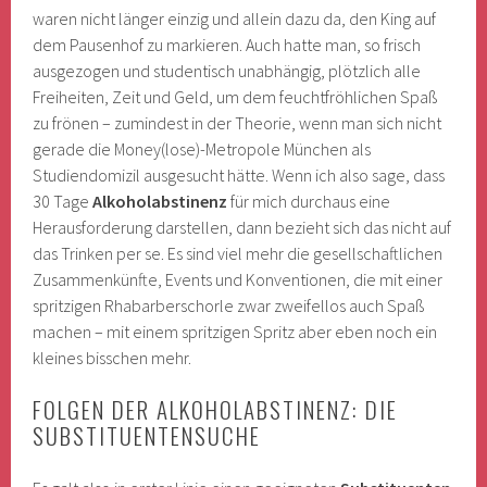
waren nicht länger einzig und allein dazu da, den King auf
dem Pausenhof zu markieren. Auch hatte man, so frisch
ausgezogen und studentisch unabhängig, plötzlich alle
Freiheiten, Zeit und Geld, um dem feuchtfröhlichen Spaß
zu frönen – zumindest in der Theorie, wenn man sich nicht
gerade die Money(lose)-Metropole München als
Studiendomizil ausgesucht hätte. Wenn ich also sage, dass
30 Tage
Alkoholabstinenz
für mich durchaus eine
Herausforderung darstellen, dann bezieht sich das nicht auf
das Trinken per se. Es sind viel mehr die gesellschaftlichen
Zusammenkünfte, Events und Konventionen, die mit einer
spritzigen Rhabarberschorle zwar zweifellos auch Spaß
machen – mit einem spritzigen Spritz aber eben noch ein
kleines bisschen mehr.
FOLGEN DER ALKOHOLABSTINENZ: DIE
SUBSTITUENTENSUCHE