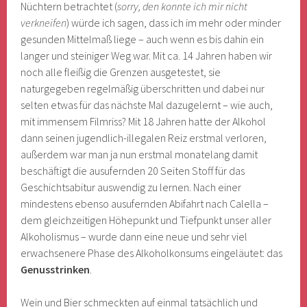
Nüchtern betrachtet (
sorry, den konnte ich mir nicht
verkneifen
) würde ich sagen, dass ich im mehr oder minder
gesunden Mittelmaß liege – auch wenn es bis dahin ein
langer und steiniger Weg war. Mit ca. 14 Jahren haben wir
noch alle fleißig die Grenzen ausgetestet, sie
naturgegeben regelmäßig überschritten und dabei nur
selten etwas für das nächste Mal dazugelernt – wie auch,
mit immensem Filmriss? Mit 18 Jahren hatte der Alkohol
dann seinen jugendlich-illegalen Reiz erstmal verloren,
außerdem war man ja nun erstmal monatelang damit
beschäftigt die ausufernden 20 Seiten Stoff für das
Geschichtsabitur auswendig zu lernen. Nach einer
mindestens ebenso ausufernden Abifahrt nach Calella –
dem gleichzeitigen Höhepunkt und Tiefpunkt unser aller
Alkoholismus – wurde dann eine neue und sehr viel
erwachsenere Phase des Alkoholkonsums eingeläutet: das
Genusstrinken
.
Wein und Bier schmeckten auf einmal tatsächlich und