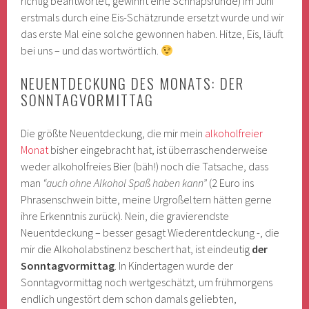
richtig beantwortet, gewinnt eine Schnapsrunde) im Juni
erstmals durch eine Eis-Schätzrunde ersetzt wurde und wir
das erste Mal eine solche gewonnen haben. Hitze, Eis, läuft
bei uns – und das wortwörtlich.
NEUENTDECKUNG DES MONATS: DER
SONNTAGVORMITTAG
Die größte Neuentdeckung, die mir mein
alkoholfreier
Monat
bisher eingebracht hat, ist überraschenderweise
weder alkoholfreies Bier (bäh!) noch die Tatsache, dass
man
“auch ohne Alkohol Spaß haben kann”
(2 Euro ins
Phrasenschwein bitte, meine Urgroßeltern hätten gerne
ihre Erkenntnis zurück). Nein, die gravierendste
Neuentdeckung – besser gesagt Wiederentdeckung -, die
mir die Alkoholabstinenz beschert hat, ist eindeutig
der
Sonntagvormittag
. In Kindertagen wurde der
Sonntagvormittag noch wertgeschätzt, um frühmorgens
endlich ungestört dem schon damals geliebten,