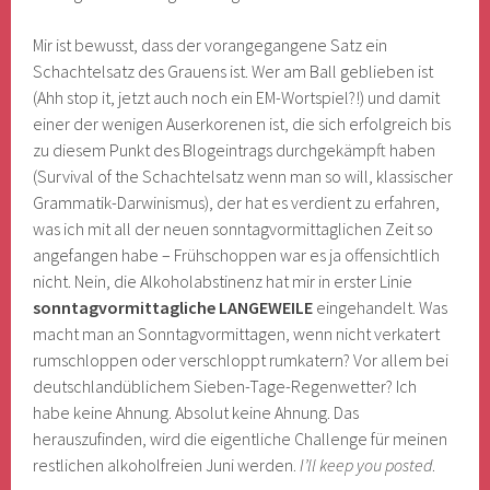
Mir ist bewusst, dass der vorangegangene Satz ein
Schachtelsatz des Grauens ist. Wer am Ball geblieben ist
(Ahh stop it, jetzt auch noch ein EM-Wortspiel?!) und damit
einer der wenigen Auserkorenen ist, die sich erfolgreich bis
zu diesem Punkt des Blogeintrags durchgekämpft haben
(Survival of the Schachtelsatz wenn man so will, klassischer
Grammatik-Darwinismus), der hat es verdient zu erfahren,
was ich mit all der neuen sonntagvormittaglichen Zeit so
angefangen habe – Frühschoppen war es ja offensichtlich
nicht. Nein, die Alkoholabstinenz hat mir in erster Linie
sonntagvormittagliche LANGEWEILE
eingehandelt. Was
macht man an Sonntagvormittagen, wenn nicht verkatert
rumschloppen oder verschloppt rumkatern? Vor allem bei
deutschlandüblichem Sieben-Tage-Regenwetter? Ich
habe keine Ahnung. Absolut keine Ahnung. Das
herauszufinden, wird die eigentliche Challenge für meinen
restlichen alkoholfreien Juni werden.
I’ll keep you posted
.