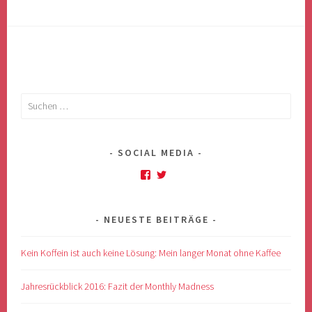
Suchen
nach:
SOCIAL MEDIA
Profil
Profil
von
von
anso.schlosser
@MonthlyM4dness
auf
auf
NEUESTE BEITRÄGE
Facebook
Twitter
anzeigen
anzeigen
Kein Koffein ist auch keine Lösung: Mein langer Monat ohne Kaffee
Jahresrückblick 2016: Fazit der Monthly Madness