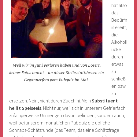
hat also
das
Bedürfn
is ereilt,
die
Alkoholl
ücke
durch
etwas
Weil wir im Juni verloren haben und von Losern
zu
keiner Fotos macht – an dieser Stelle stattdessen ein
schließ
Gewinnerfoto vom Pubquiz im Mai.
en bzw.
zu
ersetzen. Nein, nicht durch Zucchini. Mein
Substituent
heißt Speiseeis
. Nicht nur, weil sich in unserem Gefrierfach
zufälligerweise Unmengen davon befinden, sondern auch,
weil bei unserem monatlichen Pubquiz die übliche
Schnaps-Schätzrunde (das Team, das eine Schätzfrage