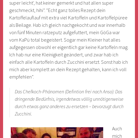
super leicht’, hat keiner gemerkt und hat allen super
geschmeckt, hihi”. “Echt ganz tolles Rezept dein
Kartoffelauflauf mit extra viel Kartoffeln und Kartoffelpüree
als Beilage. Hab ich gleich nachgekocht und war innerhalb
von fünf Minuten ratzeputz aufgefuttert, mein GöGa war
vom KaPü total begeistert. Sogar mein Kleiner hat alles
aufgegessen obwohl er eigentlich gar keine Kartoffeln mag.
Ich hab nur eine Kleinigkeit geändert, und zwar hab ich
einfach alle Kartoffeln durch Zucchini ersetzt. Sonst hab ich
mich aber komplett an dein Rezept gehalten, kann ich voll
empfehlen”.
Das Chefkoch-Phänomen (Defintion frei nach Anso): Das
dringende Bedürfnis, irgendetwas völlig unnötigerweise
durch etwas ganz anderes zu ersetzen – bevorzugt durch
Zucchini.
Auch
mich