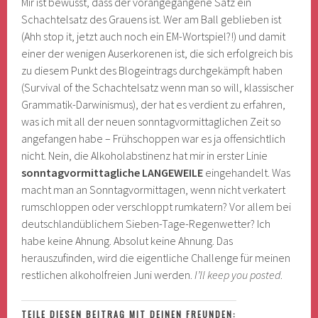
Mir ist bewusst, dass der vorangegangene Satz ein
Schachtelsatz des Grauens ist. Wer am Ball geblieben ist
(Ahh stop it, jetzt auch noch ein EM-Wortspiel?!) und damit
einer der wenigen Auserkorenen ist, die sich erfolgreich bis
zu diesem Punkt des Blogeintrags durchgekämpft haben
(Survival of the Schachtelsatz wenn man so will, klassischer
Grammatik-Darwinismus), der hat es verdient zu erfahren,
was ich mit all der neuen sonntagvormittaglichen Zeit so
angefangen habe – Frühschoppen war es ja offensichtlich
nicht. Nein, die Alkoholabstinenz hat mir in erster Linie
sonntagvormittagliche LANGEWEILE
eingehandelt. Was
macht man an Sonntagvormittagen, wenn nicht verkatert
rumschloppen oder verschloppt rumkatern? Vor allem bei
deutschlandüblichem Sieben-Tage-Regenwetter? Ich
habe keine Ahnung. Absolut keine Ahnung. Das
herauszufinden, wird die eigentliche Challenge für meinen
restlichen alkoholfreien Juni werden.
I’ll keep you posted
.
TEILE DIESEN BEITRAG MIT DEINEN FREUNDEN: