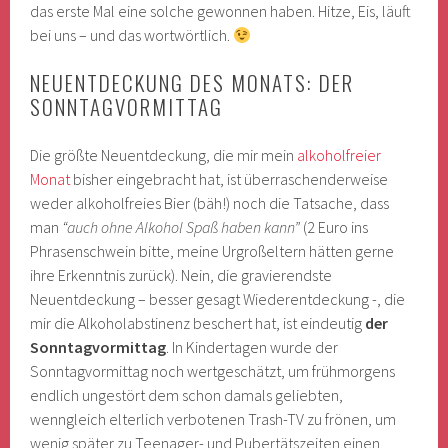
das erste Mal eine solche gewonnen haben. Hitze, Eis, läuft
bei uns – und das wortwörtlich.
NEUENTDECKUNG DES MONATS: DER
SONNTAGVORMITTAG
Die größte Neuentdeckung, die mir mein
alkoholfreier
Monat
bisher eingebracht hat, ist überraschenderweise
weder alkoholfreies Bier (bäh!) noch die Tatsache, dass
man
“auch ohne Alkohol Spaß haben kann”
(2 Euro ins
Phrasenschwein bitte, meine Urgroßeltern hätten gerne
ihre Erkenntnis zurück). Nein, die gravierendste
Neuentdeckung – besser gesagt Wiederentdeckung -, die
mir die Alkoholabstinenz beschert hat, ist eindeutig
der
Sonntagvormittag
. In Kindertagen wurde der
Sonntagvormittag noch wertgeschätzt, um frühmorgens
endlich ungestört dem schon damals geliebten,
wenngleich elterlich verbotenen Trash-TV zu frönen, um
wenig später zu Teenager- und Pubertätszeiten einen