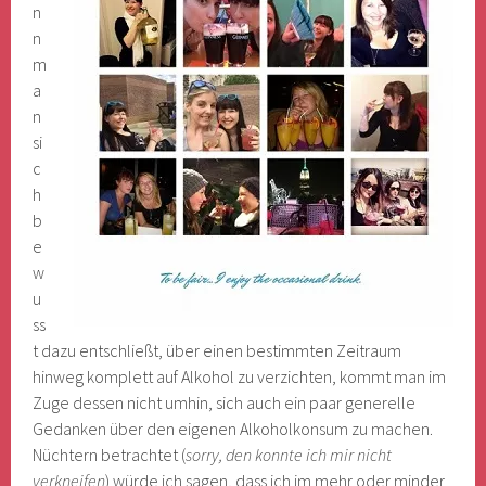
n
n
m
a
n
si
c
h
b
e
w
u
ss
t dazu entschließt, über einen bestimmten Zeitraum
hinweg komplett auf Alkohol zu verzichten, kommt man im
Zuge dessen nicht umhin, sich auch ein paar generelle
Gedanken über den eigenen Alkoholkonsum zu machen.
Nüchtern betrachtet (
sorry, den konnte ich mir nicht
verkneifen
) würde ich sagen, dass ich im mehr oder minder