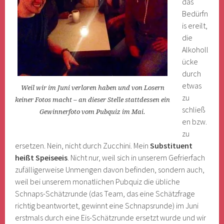
das
Bedürfn
is ereilt,
die
Alkoholl
ücke
durch
etwas
Weil wir im Juni verloren haben und von Losern
zu
keiner Fotos macht – an dieser Stelle stattdessen ein
schließ
Gewinnerfoto vom Pubquiz im Mai.
en bzw.
zu
ersetzen. Nein, nicht durch Zucchini. Mein
Substituent
heißt Speiseeis
. Nicht nur, weil sich in unserem Gefrierfach
zufälligerweise Unmengen davon befinden, sondern auch,
weil bei unserem monatlichen Pubquiz die übliche
Schnaps-Schätzrunde (das Team, das eine Schätzfrage
richtig beantwortet, gewinnt eine Schnapsrunde) im Juni
erstmals durch eine Eis-Schätzrunde ersetzt wurde und wir