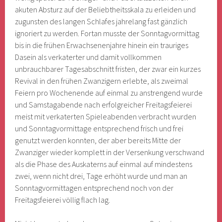
akuten Absturz auf der Beliebtheitsskala zu erleiden und
zugunsten des langen Schlafes jahrelang fast gänzlich
ignoriert zu werden. Fortan musste der Sonntagvormittag
bis in die frühen Erwachsenenjahre hinein ein trauriges
Dasein als verkaterter und damit vollkommen
unbrauchbarer Tagesabschnitt fristen, der zwar ein kurzes
Revival in den frühen Zwanzigern erlebte, als zweimal
Feiern pro Wochenende auf einmal zu anstrengend wurde
und Samstagabende nach erfolgreicher Freitagsfeierei
meist mit verkaterten Spieleabenden verbracht wurden
und Sonntagvormittage entsprechend frisch und frei
genutzt werden konnten, der aber bereits Mitte der
Zwanziger wieder komplett in der Versenkung verschwand
als die Phase des Auskaterns auf einmal auf mindestens
zwei, wenn nicht drei, Tage erhöht wurde und man an
Sonntagvormittagen entsprechend noch von der
Freitagsfeierei völlig flach lag.