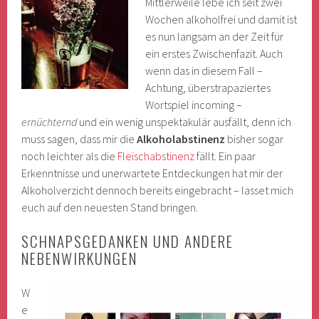
Mittlerweile lebe ich seit zwei
Wochen alkoholfrei und damit ist
es nun langsam an der Zeit für
ein erstes Zwischenfazit. Auch
wenn das in diesem Fall –
Achtung, überstrapaziertes
Wortspiel incoming –
ernüchternd
und ein wenig unspektakulär ausfällt, denn ich
muss sagen, dass mir die
Alkoholabstinenz
bisher sogar
noch leichter als die
Fleischabstinenz
fällt. Ein paar
Erkenntnisse und unerwartete Entdeckungen hat mir der
Alkoholverzicht dennoch bereits eingebracht – lasset mich
euch auf den neuesten Stand bringen.
SCHNAPSGEDANKEN UND ANDERE
NEBENWIRKUNGEN
W
e