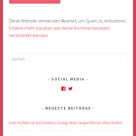
Diese Website verwendet Akismet, um Spam zu reduzieren.
Erfahre mehr darüber, wie deine Kommentardaten
verarbeitet werden
.
Suchen
nach:
SOCIAL MEDIA
Profil
Profil
von
von
anso.schlosser
@MonthlyM4dness
auf
auf
NEUESTE BEITRÄGE
Facebook
Twitter
anzeigen
anzeigen
Kein Koffein ist auch keine Lösung: Mein langer Monat ohne Kaffee