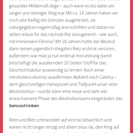
gesunden Mittelmaß liege – auch wenn es bis dahin ein
langer und steiniger Weg war. Mit ca. 14 Jahren haben wir
noch alle fleißig die Grenzen ausgetestet, sie
naturgegeben regelmäßig überschritten und dabei nur
selten etwas für das nächste Mal dazugelernt – wie auch,
mit immensem Filmriss? Mit 18 Jahren hatte der Alkohol
dann seinen jugendlich-illegalen Reiz erstmal verloren,
außerdem war man ja nun erstmal monatelang damit
beschäftigt die ausufernden 20 Seiten Stoff für das
Geschichtsabitur auswendig zu lernen. Nach einer
mindestens ebenso ausufernden Abifahrt nach Calella –
dem gleichzeitigen Höhepunkt und Tiefpunkt unser aller
Alkoholismus – wurde dann eine neue und sehr viel
erwachsenere Phase des Alkoholkonsums eingeläutet: das
Genusstrinken
.
Wein und Bier schmeckten auf einmal tatsächlich und
waren nicht länger einzig und allein dazu da, den King auf