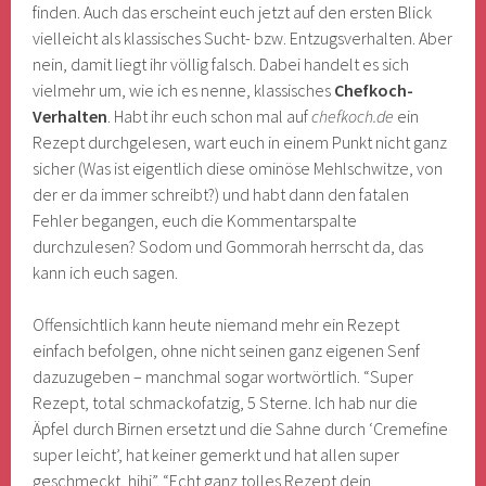
finden. Auch das erscheint euch jetzt auf den ersten Blick
vielleicht als klassisches Sucht- bzw. Entzugsverhalten. Aber
nein, damit liegt ihr völlig falsch. Dabei handelt es sich
vielmehr um, wie ich es nenne, klassisches
Chefkoch-
Verhalten
. Habt ihr euch schon mal auf
chefkoch.de
ein
Rezept durchgelesen, wart euch in einem Punkt nicht ganz
sicher (Was ist eigentlich diese ominöse Mehlschwitze, von
der er da immer schreibt?) und habt dann den fatalen
Fehler begangen, euch die Kommentarspalte
durchzulesen? Sodom und Gommorah herrscht da, das
kann ich euch sagen.
Offensichtlich kann heute niemand mehr ein Rezept
einfach befolgen, ohne nicht seinen ganz eigenen Senf
dazuzugeben – manchmal sogar wortwörtlich. “Super
Rezept, total schmackofatzig, 5 Sterne. Ich hab nur die
Äpfel durch Birnen ersetzt und die Sahne durch ‘Cremefine
super leicht’, hat keiner gemerkt und hat allen super
geschmeckt, hihi”. “Echt ganz tolles Rezept dein