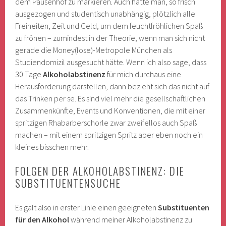
dem Pausenhof zu markieren. Auch hatte man, so frisch
ausgezogen und studentisch unabhängig, plötzlich alle
Freiheiten, Zeit und Geld, um dem feuchtfröhlichen Spaß
zu frönen – zumindest in der Theorie, wenn man sich nicht
gerade die Money(lose)-Metropole München als
Studiendomizil ausgesucht hätte. Wenn ich also sage, dass
30 Tage
Alkoholabstinenz
für mich durchaus eine
Herausforderung darstellen, dann bezieht sich das nicht auf
das Trinken per se. Es sind viel mehr die gesellschaftlichen
Zusammenkünfte, Events und Konventionen, die mit einer
spritzigen Rhabarberschorle zwar zweifellos auch Spaß
machen – mit einem spritzigen Spritz aber eben noch ein
kleines bisschen mehr.
FOLGEN DER ALKOHOLABSTINENZ: DIE
SUBSTITUENTENSUCHE
Es galt also in erster Linie einen geeigneten
Substituenten
für den Alkohol
während meiner Alkoholabstinenz zu