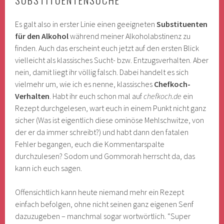
Es galt also in erster Linie einen geeigneten
Substituenten
für den Alkohol
während meiner Alkoholabstinenz zu
finden. Auch das erscheint euch jetzt auf den ersten Blick
vielleicht als klassisches Sucht- bzw. Entzugsverhalten. Aber
nein, damit liegt ihr völlig falsch. Dabei handelt es sich
vielmehr um, wie ich es nenne, klassisches
Chefkoch-
Verhalten
. Habt ihr euch schon mal auf
chefkoch.de
ein
Rezept durchgelesen, wart euch in einem Punkt nicht ganz
sicher (Was ist eigentlich diese ominöse Mehlschwitze, von
der er da immer schreibt?) und habt dann den fatalen
Fehler begangen, euch die Kommentarspalte
durchzulesen? Sodom und Gommorah herrscht da, das
kann ich euch sagen.
Offensichtlich kann heute niemand mehr ein Rezept
einfach befolgen, ohne nicht seinen ganz eigenen Senf
dazuzugeben – manchmal sogar wortwörtlich. “Super