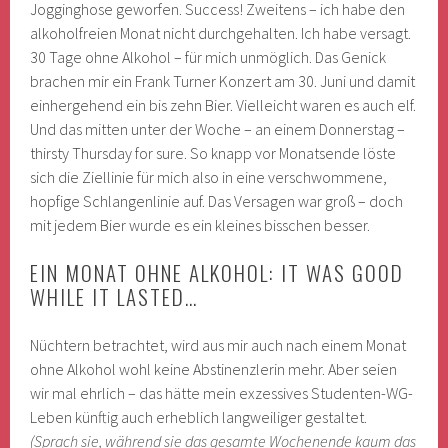
Jogginghose geworfen. Success! Zweitens – ich habe den
alkoholfreien Monat nicht durchgehalten. Ich habe versagt.
30 Tage ohne Alkohol – für mich unmöglich. Das Genick
brachen mir ein Frank Turner Konzert am 30. Juni und damit
einhergehend ein bis zehn Bier. Vielleicht waren es auch elf.
Und das mitten unter der Woche – an einem Donnerstag –
thirsty Thursday for sure. So knapp vor Monatsende löste
sich die Ziellinie für mich also in eine verschwommene,
hopfige Schlangenlinie auf. Das Versagen war groß – doch
mit jedem Bier wurde es ein kleines bisschen besser.
EIN MONAT OHNE ALKOHOL: IT WAS GOOD
WHILE IT LASTED…
Nüchtern betrachtet, wird aus mir auch nach einem Monat
ohne Alkohol wohl keine Abstinenzlerin mehr. Aber seien
wir mal ehrlich – das hätte mein exzessives Studenten-WG-
Leben künftig auch erheblich langweiliger gestaltet.
(Sprach sie, während sie das gesamte Wochenende kaum das