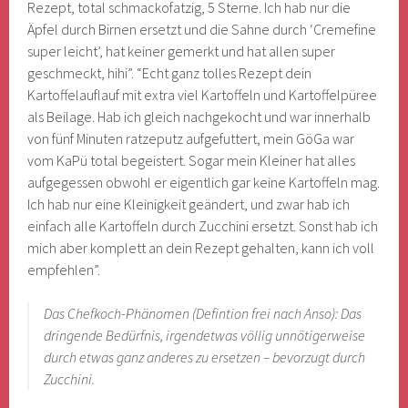
Rezept, total schmackofatzig, 5 Sterne. Ich hab nur die
Äpfel durch Birnen ersetzt und die Sahne durch ‘Cremefine
super leicht’, hat keiner gemerkt und hat allen super
geschmeckt, hihi”. “Echt ganz tolles Rezept dein
Kartoffelauflauf mit extra viel Kartoffeln und Kartoffelpüree
als Beilage. Hab ich gleich nachgekocht und war innerhalb
von fünf Minuten ratzeputz aufgefuttert, mein GöGa war
vom KaPü total begeistert. Sogar mein Kleiner hat alles
aufgegessen obwohl er eigentlich gar keine Kartoffeln mag.
Ich hab nur eine Kleinigkeit geändert, und zwar hab ich
einfach alle Kartoffeln durch Zucchini ersetzt. Sonst hab ich
mich aber komplett an dein Rezept gehalten, kann ich voll
empfehlen”.
Das Chefkoch-Phänomen (Defintion frei nach Anso): Das
dringende Bedürfnis, irgendetwas völlig unnötigerweise
durch etwas ganz anderes zu ersetzen – bevorzugt durch
Zucchini.